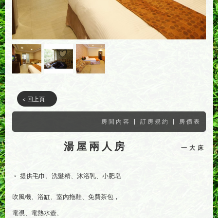
< 回上頁
|
|
房間內容
訂房規約
房價表
湯屋兩人房
一大床
﹡ 提供毛巾、洗髮精、沐浴乳、小肥皂
吹風機、浴缸、室內拖鞋、免費茶包，
電視、電熱水壺、